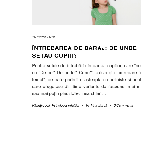
16 martie 2018
ÎNTREBAREA DE BARAJ: DE UNDE
SE IAU COPIII?
Printre sutele de întrebări din partea copiilor, care în
cu ”De ce? De unde? Cum?”, există și o întrebare 
temut”, pe care părinții o așteaptă cu neliniște și pen
care pregătesc din timp variante de răspuns, mai m
sau mai puțin plauzibile. Însă chiar
…
Părinți-copii
,
Psihologia relațiilor
-
by
Irina Burcă
-
0 Comments