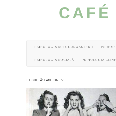
Skip
CAFÉ
to
content
PSIHOLOGIA AUTOCUNOAȘTERII
PSIHOL
PSIHOLOGIA SOCIALĂ
PSIHOLOGIA CLIN
ETICHETĂ:
FASHION