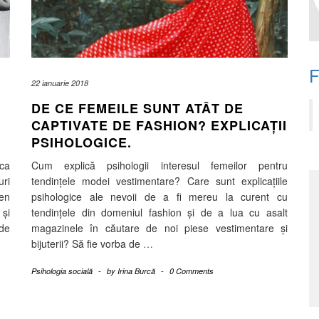
22 ianuarie 2018
DE CE FEMEILE SUNT ATÂT DE
CAPTIVATE DE FASHION? EXPLICAȚII
PSIHOLOGICE.
 ca
Cum explică psihologii interesul femeilor pentru
uri
tendințele modei vestimentare? Care sunt explicațiile
en
psihologice ale nevoii de a fi mereu la curent cu
și
tendințele din domeniul fashion și de a lua cu asalt
de
magazinele în căutare de noi piese vestimentare și
bijuterii? Să fie vorba de
…
Psihologia socială
-
by
Irina Burcă
-
0 Comments