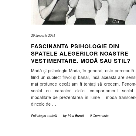
29 ianuarie 2018
FASCINANTA PSIHOLOGIE DIN
SPATELE ALEGERILOR NOASTRE
VESTIMENTARE. MODĂ SAU STIL?
Modă și psihologie Moda, în general, este percepută
fiind un subiect frivol și banal, însă aceasta are sens
mai profunde decât am fi tentați să credem. Fenom
social cu caracter ciclic, comportament social 
modalitate de prezentarea în lume – moda transcen
dincolo de
…
Psihologia socială
-
by
Irina Burcă
-
0 Comments