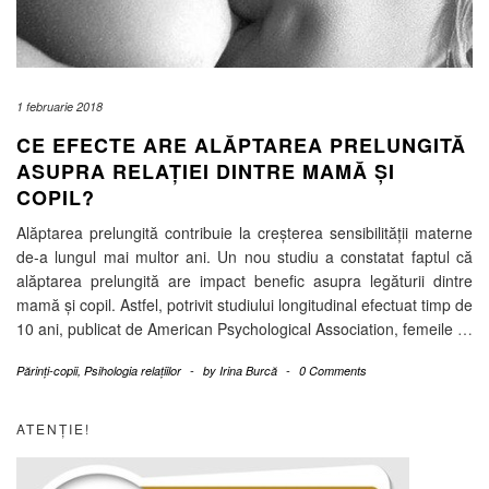
1 februarie 2018
CE EFECTE ARE ALĂPTAREA PRELUNGITĂ
ASUPRA RELAȚIEI DINTRE MAMĂ ȘI
COPIL?
Alăptarea prelungită contribuie la creșterea sensibilității materne
de-a lungul mai multor ani. Un nou studiu a constatat faptul că
alăptarea prelungită are impact benefic asupra legăturii dintre
mamă și copil. Astfel, potrivit studiului longitudinal efectuat timp de
10 ani, publicat de American Psychological Association, femeile
…
Părinți-copii
,
Psihologia relațiilor
-
by
Irina Burcă
-
0 Comments
ATENȚIE!