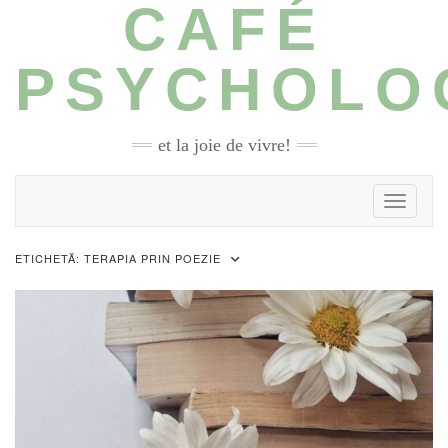
CAFÉ
Skip
to
content
PSYCHOLO
et la joie de vivre!
Toggle N
ETICHETĂ:
TERAPIA PRIN POEZIE