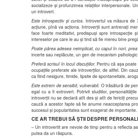
socializeze și profunzimea relațiilor interpersonale. U
un introvert.
Este introspectiv și curios.
Introvertul va măsura de 7
acțiune, pînă va acționa. Introverții sunt antrenați me
face foarte meditativi, predispuși spre introspecție ș
intereselor pe care le au și tind să fie mereu bine pregă
Poate părea adesea neimplicat, cu capul în nori, prea
incerte sau neplăcute, un gen de mecanism psihologic
Preferă scrisul în locul discuțiilor.
Pentru că așa poate a
ocupațiile preferate ale introverților, de altfel. Din ca
ca fiind nesigure, timide, lipsite de spontaneitate, aro
Este extrem de sensibil, vulnerabil.
O trăsătură de pers
egal cu a fi extrovert. Potrivit studiilor, personalităț
introverţii nu se declară atît des și atît de fericiți prec
cauză a acestor fapte să fie anume neacceptarea proprie
succesul și popularitatea sunt exagerat de importante.
CE AR TREBUI SĂ ȘTII DESPRE PERSONAL
– Un introvertit are nevoie de timp pentru a reflecta a
putea da un răspuns.