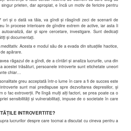
n singur prieten, dar apropiat, e încă un motiv de fericire pentru
 ori și o dată va tăia, va gîndi și răsgîndi zeci de scenarii de
reu în procese interioare de gîndire extrem de active, iar asta îi
i autoanaliză, dar și spre cercetare, investigare. Sunt dedicați
tiți și documentați.
 meditativ.
Acesta e modul său de a evada din situațiile haotice,
 de apărare.
vea răgazul de a gîndi, de a cîntări și analiza lucrurile, una din
uza acestei trăsături, persoanele introverte sunt etichetate uneori
gante chiar…
onalitate greu acceptată într-o lume în care a fi de succes este
ile introverte sunt mai predispuse spre dezvoltarea depresiilor, și
um o fac extroverții. Pe lîngă mulți alți factori, se prea poate ca o
i sensibilități și vulnerabilitați, impuse de o societate în care
ITĂȚILE INTROVERTITE?
supra lucrurilor despre care tocmai a discutat cu cineva pentru a