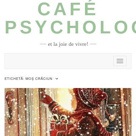
CAFÉ
Skip
to
content
PSYCHOLO
et la joie de vivre!
Toggle N
ETICHETĂ:
MOȘ CRĂCIUN