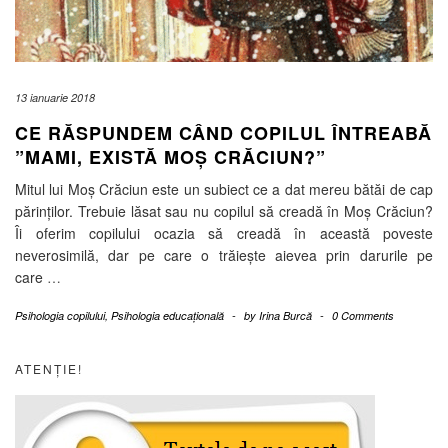
13 ianuarie 2018
CE RĂSPUNDEM CÂND COPILUL ÎNTREABĂ
”MAMI, EXISTĂ MOȘ CRĂCIUN?”
Mitul lui Moș Crăciun este un subiect ce a dat mereu bătăi de cap
părinților. Trebuie lăsat sau nu copilul să creadă în Moș Crăciun?
Îi oferim copilului ocazia să creadă în această poveste
neverosimilă, dar pe care o trăiește aievea prin darurile pe
care
…
Psihologia copilului
,
Psihologia educațională
-
by
Irina Burcă
-
0 Comments
ATENȚIE!