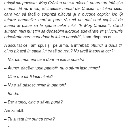
uriașii din poveste. Moș Crăciun nu s-a născut, nu are un tată și o
mamă. El nu e viu; el trăiește numai de Crăciun în inima celor
care vor să facă o surpriză plăcută și o bucurie copiilor lor. Și
tuturor oamenilor mari le pare rău că nu mai sunt copii și de
aceea le place să le spună celor mici: ”E Moș Crăciun!”. Când
suntem mici nu știm să deosebim lucrurile adevărate vii și lucrurile
adevărate care sunt doar în inima noastră”
, i-am răspuns eu.
A ascultat ce i-am spus și, pe urmă, a întrebat:
”Atunci, a doua zi,
el nu pleacă în sania lui trasă de reni? Nu urcă înapoi la cer?”
– Nu, din moment ce e doar în inima noastră.
– Atunci, dacă-mi pun pantofii, nu o să-mi lase nimic?
– Cine n-o să-ți lase nimic?
– Nu o să găsesc nimic în pantofi?
– Ba da.
– Dar atunci, cine o să-mi pună?
Am zâmbit.
– Tu și tata îmi puneți ceva?