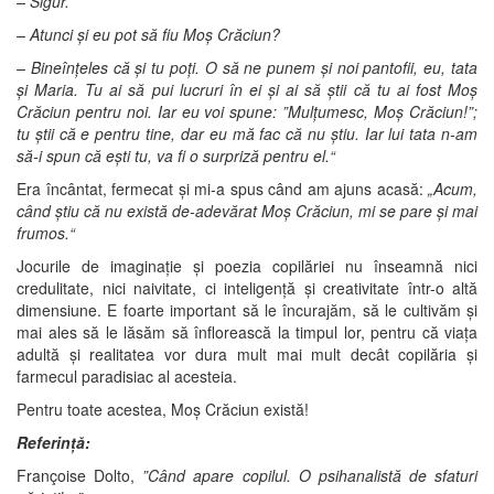
– Sigur.
– Atunci și eu pot să fiu Moș Crăciun?
– Bineînțeles că și tu poți. O să ne punem și noi pantofii, eu, tata
și Maria. Tu ai să pui lucruri în ei și ai să știi că tu ai fost Moș
Crăciun pentru noi. Iar eu voi spune: ”Mulțumesc, Moș Crăciun!”;
tu știi că e pentru tine, dar eu mă fac că nu știu. Iar lui tata n-am
să-i spun că ești tu, va fi o surpriză pentru el.“
Era încântat, fermecat și mi-a spus când am ajuns acasă:
„Acum,
când știu că nu există de-adevărat Moș Crăciun, mi se pare și mai
frumos.“
Jocurile de imaginație și poezia copilăriei nu înseamnă nici
credulitate, nici naivitate, ci inteligență și creativitate într-o altă
dimensiune. E foarte important să le încurajăm, să le cultivăm și
mai ales să le lăsăm să înflorească la timpul lor, pentru că viața
adultă și realitatea vor dura mult mai mult decât copilăria și
farmecul paradisiac al acesteia.
Pentru toate acestea, Moș Crăciun există!
Referință:
Françoise Dolto,
”Când apare copilul. O psihanalistă de sfaturi