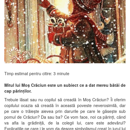
Timp estimat pentru citire:
3
minute
Mitul lui Moș Crăciun este un subiect ce a dat mereu bătăi de
cap părinților.
Trebuie lăsat sau nu copilul să creadă în Moș Crăciun? Îi oferim
copilului ocazia să creadă în această poveste neverosimilă, dar
pe care o trăiește aievea prin darurile pe care le găsește sub
pomul de Crăciun? Da sau ba? Ce vom face, noi ca părinți, când
va afla la grădiniță, de la colegii lui, care este adevărul?
Explicațiile pe care i le vom da despre simbolismul creat în jurul lui