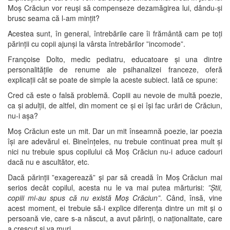
Moș Crăciun vor reuși să compenseze dezamăgirea lui, dându-și
brusc seama că l-am mințit?
Acestea sunt, în general, întrebările care îi frământă cam pe toți
părinții cu copii ajunși la vârsta întrebărilor ”incomode”.
Françoise Dolto, medic pediatru, educatoare și una dintre
personalitățile de renume ale psihanalizei franceze, oferă
explicații cât se poate de simple la aceste subiect. Iată ce spune:
Cred că este o falsă problemă. Copiii au nevoie de multă poezie,
ca și adulții, de altfel, din moment ce și ei își fac urări de Crăciun,
nu-i așa?
Moș Crăciun este un mit. Dar un mit înseamnă poezie, iar poezia
își are adevărul ei. Bineînțeles, nu trebuie continuat prea mult și
nici nu trebuie spus copilului că Moș Crăciun nu-i aduce cadouri
dacă nu e ascultător, etc.
Dacă părinții ”exagerează” și par să creadă în Moș Crăciun mai
serios decât copilul, acesta nu le va mai putea mărturisi:
”Știi,
copiii mi-au spus că nu există Moș Crăciun”
. Când, însă, vine
acest moment, ei trebuie să-i explice diferența dintre un mit și o
persoană vie, care s-a născut, a avut părinți, o naționalitate, care
a crescut și va muri.