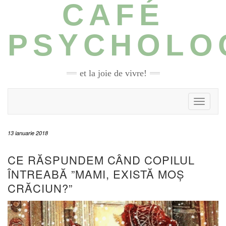
CAFÉ
Skip
to
content
PSYCHOLO
et la joie de vivre!
Toggle N
13 ianuarie 2018
CE RĂSPUNDEM CÂND COPILUL
ÎNTREABĂ ”MAMI, EXISTĂ MOȘ
CRĂCIUN?”