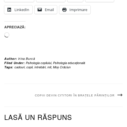
LinkedIn
Email
Imprimare
APRECIAZĂ:
Încarc...
Author:
Irina Burcă
Filed Under:
Psihologia copilului
,
Psihologia educațională
Tags:
cadouri
,
copii
,
întrebări
,
mit
,
Moș Crăciun
COPIII DEVIN CITITORI ÎN BRAȚELE PĂRINȚILOR
LASĂ UN RĂSPUNS