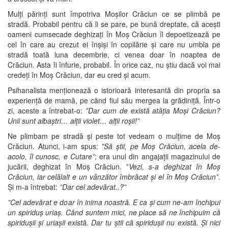
Mulți părinți sunt împotriva Moșilor Crăciun ce se plimbă pe
stradă. Probabil pentru că li se pare, pe bună dreptate, că acești
oameni cumsecade deghizați în Moș Crăciun îl depoetizează pe
cel în care au crezut ei înșiși în copilărie și care nu umbla pe
stradă toată luna decembrie, ci venea doar în noaptea de
Crăciun. Asta îi înfurie, probabil. În orice caz, nu știu dacă voi mai
credeți în Moș Crăciun, dar eu cred și acum.
Psihanalista menționează o istorioară interesantă din propria sa
experiență de mamă, pe când fiul său mergea la grădiniță. Într-o
zi, aceste a întrebat-o:
”Dar cum de există atâția Moși Crăciun?
Unii sunt albaștri… alții violet… alții roșii!”
Ne plimbam pe stradă și peste tot vedeam o mulțime de Moș
Crăciun. Atunci, i-am spus:
”Să știi, pe Moș Crăciun, acela de-
acolo, îl cunosc, e Cutare”
; era unul din angajații magazinului de
jucării, deghizat în Moș Crăciun. ”
Vezi, s-a deghizat în Moș
Crăciun, iar celălalt e un vânzător îmbrăcat și el în Moș Crăciun”
.
Și m-a întrebat:
”Dar cel adevărat..?”
”Cel adevărat e doar în inima noastră. E ca și cum ne-am închipui
un spiriduș uriaș. Când suntem mici, ne place să ne închipuim că
spiridușii și uriașii există. Dar tu știi că spiridușii nu există. Și nici