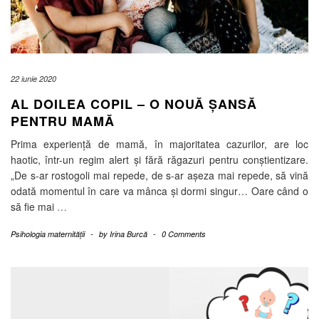
22 iunie 2020
AL DOILEA COPIL – O NOUĂ ȘANSĂ
PENTRU MAMĂ
Prima experiență de mamă, în majoritatea cazurilor, are loc
haotic, într-un regim alert și fără răgazuri pentru conștientizare.
„De s-ar rostogoli mai repede, de s-ar așeza mai repede, să vină
odată momentul în care va mânca și dormi singur… Oare când o
să fie mai
…
Psihologia maternității
-
by
Irina Burcă
-
0 Comments