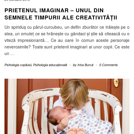
PRIETENUL IMAGINAR – UNUL DIN
SEMNELE TIMPURII ALE CREATIVITĂȚII
Un spiriduș cu părul-curcubeu, un delfin zburător ce trăiește pe o
stea, un omuleț ce se hrănește cu gândaci și știe să citească cu o
viteză impresionantă… Ce au oare în comun aceste personaje
neverosimile? Toate sunt prietenii imaginari ai unor copii. Ce este
un
…
Psihologia copilului
,
Psihologia educațională
-
by
Irina Burcă
-
0 Comments