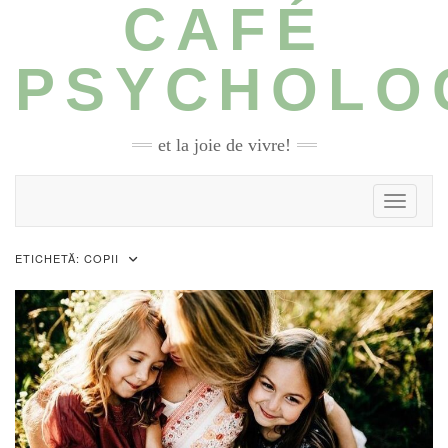
CAFÉ
Skip
to
content
PSYCHOLO
et la joie de vivre!
Toggle N
ETICHETĂ:
COPII