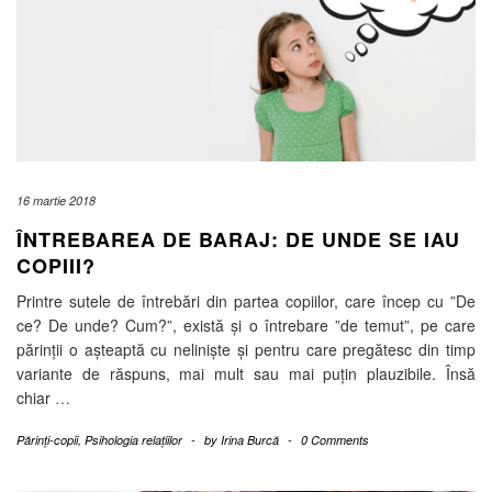
16 martie 2018
ÎNTREBAREA DE BARAJ: DE UNDE SE IAU
COPIII?
Printre sutele de întrebări din partea copiilor, care încep cu ”De
ce? De unde? Cum?”, există și o întrebare ”de temut”, pe care
părinții o așteaptă cu neliniște și pentru care pregătesc din timp
variante de răspuns, mai mult sau mai puțin plauzibile. Însă
chiar
…
Părinți-copii
,
Psihologia relațiilor
-
by
Irina Burcă
-
0 Comments