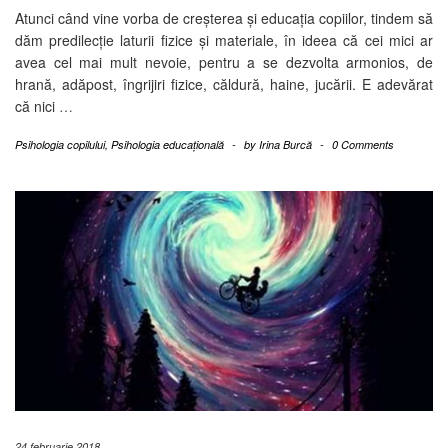
Atunci când vine vorba de creșterea și educația copiilor, tindem să
dăm predilecție laturii fizice și materiale, în ideea că cei mici ar
avea cel mai mult nevoie, pentru a se dezvolta armonios, de
hrană, adăpost, îngrijiri fizice, căldură, haine, jucării. E adevărat
că nici
…
Psihologia copilului
,
Psihologia educațională
-
by
Irina Burcă
-
0 Comments
24 februarie 2018