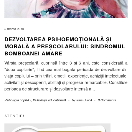
9 martie 2018
DEZVOLTAREA PSIHOEMOȚIONALĂ ȘI
MORALĂ A PREȘCOLARULUI: SINDROMUL
BOMBOANEI AMARE
Vârsta preșcolară, cuprinsă între 3 și 6 ani, este considerată a
”doua copilărie”, fiind cea mai bogată perioadă de dezvoltare din
viața copilului – prin trăiri, emoții, experiențe, achiziții intelectuale,
activități și descoperiri, abilități și progrese remarcabile. Constituie
perioada de structurare și dezvoltare intensă a
…
Psihologia copilului
,
Psihologia educațională
-
by
Irina Burcă
-
0 Comments
ATENȚIE!