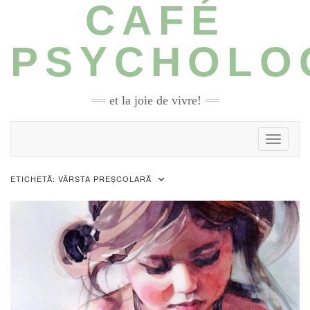
CAFÉ
Skip
to
content
PSYCHOLO
et la joie de vivre!
Toggle N
ETICHETĂ:
VÂRSTA PREȘCOLARĂ