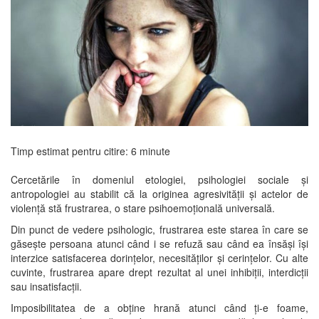
Timp estimat pentru citire:
6
minute
Cercetările în domeniul etologiei, psihologiei sociale și
antropologiei au stabilit că la originea agresivității și actelor de
violență stă frustrarea, o stare psihoemoțională universală.
Din punct de vedere psihologic, frustrarea este starea în care se
găsește persoana atunci când i se refuză sau când ea însăși își
interzice satisfacerea dorințelor, necesităților și cerințelor. Cu alte
cuvinte, frustrarea apare drept rezultat al unei inhibiții, interdicții
sau insatisfacții.
Imposibilitatea de a obține hrană atunci când ți-e foame,