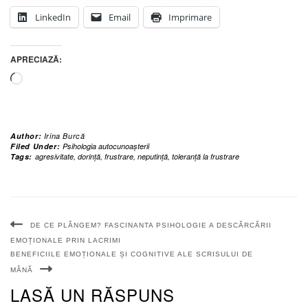
LinkedIn
Email
Imprimare
APRECIAZĂ:
Încarc...
Author:
Irina Burcă
Filed Under:
Psihologia autocunoașterii
Tags:
agresivitate
,
dorință
,
frustrare
,
neputință
,
toleranță la frustrare
DE CE PLÂNGEM? FASCINANTA PSIHOLOGIE A DESCĂRCĂRII
EMOȚIONALE PRIN LACRIMI
BENEFICIILE EMOȚIONALE ȘI COGNITIVE ALE SCRISULUI DE
MÂNĂ
LASĂ UN RĂSPUNS