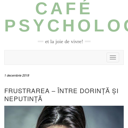
CAFÉ
Skip
to
content
PSYCHOLO
et la joie de vivre!
Toggle N
1 decembrie 2018
FRUSTRAREA – ÎNTRE DORINȚĂ ȘI
NEPUTINȚĂ