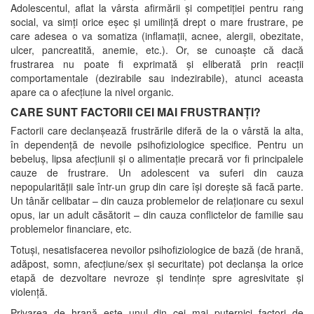
Adolescentul, aflat la vârsta afirmării și competiției pentru rang
social, va simți orice eșec și umilință drept o mare frustrare, pe
care adesea o va somatiza (inflamații, acnee, alergii, obezitate,
ulcer, pancreatită, anemie, etc.). Or, se cunoaște că dacă
frustrarea nu poate fi exprimată și eliberată prin reacții
comportamentale (dezirabile sau indezirabile), atunci aceasta
apare ca o afecțiune la nivel organic.
CARE SUNT FACTORII CEI MAI FRUSTRANȚI?
Factorii care declanșează frustrările diferă de la o vârstă la alta,
în dependență de nevoile psihofiziologice specifice. Pentru un
bebeluș, lipsa afecțiunii și o alimentație precară vor fi principalele
cauze de frustrare. Un adolescent va suferi din cauza
nepopularității sale într-un grup din care își dorește să facă parte.
Un tânăr celibatar – din cauza problemelor de relaționare cu sexul
opus, iar un adult căsătorit – din cauza conflictelor de familie sau
problemelor financiare, etc.
Totuși, nesatisfacerea nevoilor psihofiziologice de bază (de hrană,
adăpost, somn, afecțiune/sex și securitate) pot declanșa la orice
etapă de dezvoltare nevroze și tendințe spre agresivitate și
violență.
Privarea de hrană este unul din cei mai puternici factori de