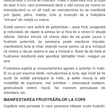
de doar 6 luni, care protestează dacă o văd cumva pe mama lor
interacționând cu un alt copil, iar nemulțumirea lor se manifestă
prin țipete, plâns, tristețe, furie și încercări de a îndepărta
”intrusul” din relația cu mama.
Există oameni care suferă de gelotofobie – acea frică, exagerată
și nefondată, de râsete la adresa lor și frica de a nimeri în situații
ridicole. Gândul intruziv că cineva râde de ea poate cauza o
frustrare puternică, iar persoana poate reacționa impulsiv,
manifestând furie și chiar violență numai pentru că și-a închipuit
că cineva a râs pe seama ei sau a ironizat-o. Acest tip de fobie și
frustrarea rezultantă este specifică bărbaților tineri, nesiguri pe
sine.
Frustrarea explică și comportamentul agresiv a șoferilor în trafic.
Ei nu-și pot exprima ideile, nemulțumirea și furia, așa încât să fie
auziți de ceilalți participanți la trafic, și astfel recurg la alte
modalități de exprimare, mai primitive – claxonează insistent,
gesticulează violent, înjură, fac manevre periculoase de
intimidare, etc.
MANIFESTAREA FRUSTRĂRILOR LA COPII
Copilăria este perioada în care persoana trăiește multe frustrări.