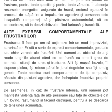
frustrare, pentru toate speciile și pentru toate vârstele. În absența
resurselor energetice, asigurate de hrană, creierul eșuează în
procesul de stăpânire a impulsurilor agresive și persoana este
incapabilă (temporar) să-și păstreze autocontrolul, să se
concentreze, să ia decizii chibzuite, fiind furioasă și irascibilă.
ALTE EXPRESII COMPORTAMENTALE ALE
FRUSTRĂRILOR
Frustrarea îl face pe om să acționeze într-un mod imprevizibil,
surprinzător. Există o serie de expresii comportamentale, gestuale
sau chiar verbale ale frustrării. Unii oameni au obiceiul de a-și
roade unghiile atunci când se confruntă cu emoții greu de
controlat, situații de stres și frustrare. Alții își mușcă buzele, îți
ciupesc pielea, își rotesc părul în jurul degetelor sau își smulg
genele. Toate acestea sunt comportamente de tip compulsiv,
născute din pulsiuni agresive, dar îndreptate împotriva propriei
persoane.
De asemenea, în caz de frustrare intensă, unii oameni pot
manifesta violență față de alte persoane sau față de obiectele din
jur, lovind, răsturnând și făcând distrugeri, pentru a se descărca
de tensiunea acumulată.