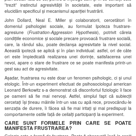
”trezit” instinctul agresivității în societate, este important să
elucidăm specificul și mecanismul apariției frustrării.
John Dollard, Neal E. Miller şi colaboratorii, cercetători în
domeniul psihologiei sociale, au formulat Ipoteza frustrare-
agresiune (
Frustration-Aggression Hypothesis
), potrivit căreia
condițiile economice și sociale precare provoacă frustrare socială,
care, la rândul său, poate declanșa agresivitate la nivel social.
Această ipoteză se aplică și în plan individual: astfel, ori de câte
ori este împiedicată realizarea unei dorințe, satisfacerea unei
nevoi, apare o stare de frustrare ce se poate manifesta printr-un
gest sau act de agresivitate.
Așadar, frustrarea nu este doar un fenomen psihologic, ci și unul
etologic. Într-un experiment efectuat de psihosociologul american
Leonard Berkowitz s-a demonstrat că disconfortul fiziologic îi face
pe oameni să fie mai nervoși. Astfel, simplul fapt că subiecții
cercetați își țineau mâinile într-un vas cu apă rece, provocându-le
senzația de durere, îi făcea să fie mai iritați și mai predispuși la
comportamente ostile față de ceilalți participanți la experiment.
CARE SUNT FORMELE PRIN CARE SE POATE
MANIFESTA FRUSTRAREA?
Gelozia este o formă de frustrare. Poate fi observată încă la copiii