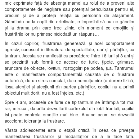
mic exprimate față de absența mamei au rolul de a preveni alte
comportamente de neglijare sau potențial periculoase pentru el,
precum și de a proteja relația cu persoana de atașament.
Gândindu-ne la copiii din orfelinate, e imposibil să nu ne gândim
și la drama prin care trec zilnic, din moment ce emoțiile și
frustrările lor nu primesc niciodată un răspuns…
În cazul copiilor, frustrarea generează și acel comportament
agresiv, cunoscut în literatura de specialitate, dar și părinților, ca
tantrum. Acesta se manifestă cu precădere între 18 luni și 3 ani și
se prezintă sub formă de accese de furie, țipete, grimase,
aruncare de obiecte, lovituri, rostogoliri pe podea, ș.a. Tantrumul
este o manifestare comportamentală cauzată de o frustrare
puternică, de un stres cumulat, de o nemulțumire (o durere fizică,
lipsa atenției și afecțiunii din partea părinților, copilul nu a primit
obiectul mult dorit, nu a fost înțeles, etc.)
Spre 4 ani, accesele de furie de tip tantrum se întâmplă tot mai
rar, întrucât, datorită dezvoltării cortexului din lobii frontali, copilul
își poate controla emoțiile mai bine. Anume acum se dezvoltă
accelerat toleranța la frustrare.
Vârsta adolescenței este o etapă critică în ceea ce privește
manifestarea frustrărilor și modalităților de a le face față.