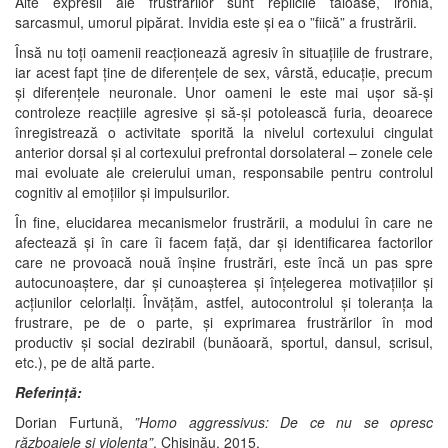
Alte expresii ale frustrărilor sunt replicile tăioase, ironia,
sarcasmul, umorul pipărat. Invidia este și ea o ”fiică” a frustrării.
Însă nu toți oamenii reacționează agresiv în situațiile de frustrare,
iar acest fapt ține de diferențele de sex, vârstă, educație, precum
și diferențele neuronale. Unor oameni le este mai ușor să-și
controleze reacțiile agresive și să-și potolească furia, deoarece
înregistrează o activitate sporită la nivelul cortexului cingulat
anterior dorsal și al cortexului prefrontal dorsolateral – zonele cele
mai evoluate ale creierului uman, responsabile pentru controlul
cognitiv al emoțiilor și impulsurilor.
În fine, elucidarea mecanismelor frustrării, a modului în care ne
afectează și în care îi facem față, dar și identificarea factorilor
care ne provoacă nouă înșine frustrări, este încă un pas spre
autocunoaștere, dar și cunoașterea și înțelegerea motivațiilor și
acțiunilor celorlalți. Învățăm, astfel, autocontrolul și toleranța la
frustrare, pe de o parte, și exprimarea frustrărilor în mod
productiv și social dezirabil (bunăoară, sportul, dansul, scrisul,
etc.), pe de altă parte.
Referință:
Dorian Furtună,
”Homo aggressivus: De ce nu se opresc
războaiele și violența”
, Chișinău, 2015.