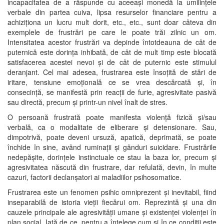
incapacitatea de a răspunde cu aceeași monedă la umilințele
verbale din partea cuiva, lipsa resurselor financiare pentru a
achiziționa un lucru mult dorit, etc., etc., sunt doar câteva din
exemplele de frustrări pe care le poate trăi zilnic un om.
Intensitatea acestor frustrări va depinde întotdeauna de cât de
puternică este dorința inhibată, de cât de mult timp este blocată
satisfacerea acestei nevoi și de cât de puternic este stimulul
deranjant. Cel mai adesea, frustrarea este însoțită de stări de
iritare, tensiune emoțională ce se vrea descărcată și, în
consecință, se manifestă prin reacții de furie, agresivitate pasivă
sau directă, precum și printr-un nivel înalt de stres.
O persoană frustrată poate manifesta violență fizică și/sau
verbală, ca o modalitate de eliberare și detensionare. Sau,
dimpotrivă, poate deveni ursuză, apatică, deprimată, se poate
închide în sine, având ruminații și gânduri suicidare. Frustrările
nedepășite, dorințele instinctuale ce stau la baza lor, precum și
agresivitatea născută din frustrare, dar refulată, devin, în multe
cazuri, factorii declanșatori ai maladiilor psihosomatice.
Frustrarea este un fenomen psihic omniprezent și inevitabil, fiind
inseparabilă de istoria vieții fiecărui om. Reprezintă și una din
cauzele principale ale agresivității umane și existenței violenței în
plan social. Iată de ce, pentru a înțelege cum și în ce condiții este