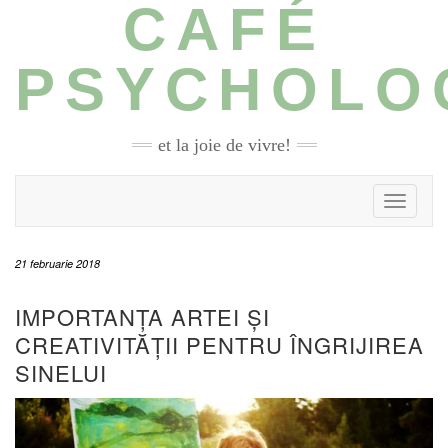
CAFÉ
Skip
to
content
PSYCHOLO
et la joie de vivre!
Toggle N
21 februarie 2018
IMPORTANȚA ARTEI ȘI
CREATIVITĂȚII PENTRU ÎNGRIJIREA
SINELUI