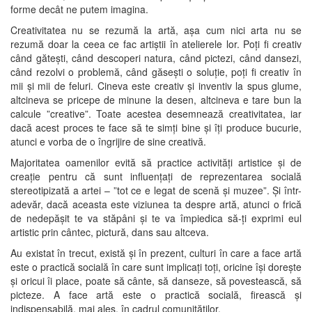
forme decât ne putem imagina.
Creativitatea nu se rezumă la artă, așa cum nici arta nu se
rezumă doar la ceea ce fac artiștii în atelierele lor. Poți fi creativ
când gătești, când descoperi natura, când pictezi, când dansezi,
când rezolvi o problemă, când găsești o soluție, poți fi creativ în
mii și mii de feluri. Cineva este creativ și inventiv la spus glume,
altcineva se pricepe de minune la desen, altcineva e tare bun la
calcule ”creative”. Toate acestea desemnează creativitatea, iar
dacă acest proces te face să te simți bine și îți produce bucurie,
atunci e vorba de o îngrijire de sine creativă.
Majoritatea oamenilor evită să practice activități artistice și de
creație pentru că sunt influențați de reprezentarea socială
stereotipizată a artei – ”tot ce e legat de scenă și muzee”. Și într-
adevăr, dacă aceasta este viziunea ta despre artă, atunci o frică
de nedepășit te va stăpâni și te va împiedica să-ți exprimi eul
artistic prin cântec, pictură, dans sau altceva.
Au existat în trecut, există și în prezent, culturi în care a face artă
este o practică socială în care sunt implicați toți, oricine își dorește
și oricui îi place, poate să cânte, să danseze, să povestească, să
picteze. A face artă este o practică socială, firească și
indispensabilă, mai ales, în cadrul comunităților.