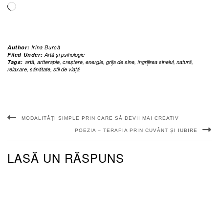
Încarc...
Author:
Irina Burcă
Filed Under:
Artă și psihologie
Tags:
artă
,
artterapie
,
creștere
,
energie
,
grija de sine
,
îngrijirea sinelui
,
natură
,
relaxare
,
sănătate
,
stil de viață
MODALITĂȚI SIMPLE PRIN CARE SĂ DEVII MAI CREATIV
POEZIA – TERAPIA PRIN CUVÂNT ȘI IUBIRE
LASĂ UN RĂSPUNS