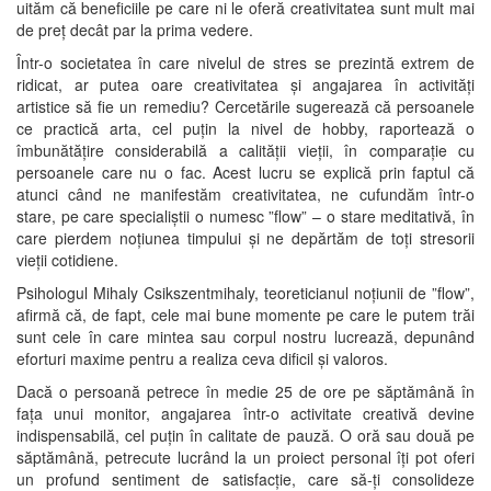
uităm că beneficiile pe care ni le oferă creativitatea sunt mult mai
de preț decât par la prima vedere.
Într-o societatea în care nivelul de stres se prezintă extrem de
ridicat, ar putea oare creativitatea și angajarea în activități
artistice să fie un remediu? Cercetările sugerează că persoanele
ce practică arta, cel puțin la nivel de hobby, raportează o
îmbunătățire considerabilă a calității vieții, în comparație cu
persoanele care nu o fac. Acest lucru se explică prin faptul că
atunci când ne manifestăm creativitatea, ne cufundăm într-o
stare, pe care specialiștii o numesc ”flow” – o stare meditativă, în
care pierdem noțiunea timpului și ne depărtăm de toți stresorii
vieții cotidiene.
Psihologul Mihaly Csikszentmihaly, teoreticianul noțiunii de ”flow”,
afirmă că, de fapt, cele mai bune momente pe care le putem trăi
sunt cele în care mintea sau corpul nostru lucrează, depunând
eforturi maxime pentru a realiza ceva dificil și valoros.
Dacă o persoană petrece în medie 25 de ore pe săptămână în
fața unui monitor, angajarea într-o activitate creativă devine
indispensabilă, cel puțin în calitate de pauză. O oră sau două pe
săptămână, petrecute lucrând la un proiect personal îți pot oferi
un profund sentiment de satisfacție, care să-ți consolideze