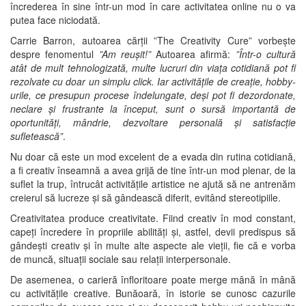
încrederea în sine într-un mod în care activitatea online nu o va
putea face niciodată.
Carrie Barron, autoarea cărții ”The Creativity Cure” vorbește
despre fenomentul
”Am reușit!”
Autoarea afirmă:
”Într-o cultură
atât de mult tehnologizată, multe lucruri din viața cotidiană pot fi
rezolvate cu doar un simplu click. Iar activitățile de creație, hobby-
urile, ce presupun procese îndelungate, deși pot fi dezordonate,
neclare și frustrante la început, sunt o sursă importantă de
oportunități, mândrie, dezvoltare personală și satisfacție
sufletească”
.
Nu doar că este un mod excelent de a evada din rutina cotidiană,
a fi creativ înseamnă a avea grijă de tine într-un mod plenar, de la
suflet la trup, întrucât activitățile artistice ne ajută să ne antrenăm
creierul să lucreze și să gândească diferit, evitând stereotipiile.
Creativitatea produce creativitate. Fiind creativ în mod constant,
capeți încredere în propriile abilități și, astfel, devii predispus să
gândești creativ și în multe alte aspecte ale vieții, fie că e vorba
de muncă, situații sociale sau relații interpersonale.
De asemenea, o carieră înfloritoare poate merge mână în mână
cu activitățile creative. Bunăoară, în istorie se cunosc cazurile