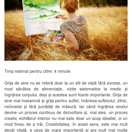
Timp estimat pentru citire:
4
minute
Grija de sine nu se referă doar la un stil de viață fără excese, un
mod sănătos de alimentație, vizite sistematice la medic și
îngrijirea corpului, deși și acestea sunt foarte importante. Grija de
sine mai înseamnă și grija pentru suflet, hrănirea sufletului, zilnic,
neîncetat și fără jumătăți de măsură. Iar când îngrijirea sinelui
devine un proces continuu de dezvoltare și, mai ales, un proces
creativ, echilibrul interior nu mai este doar un scop idealist, ci un
mod firesc de a trăi. Creativitatea, în acest sens, este mai mult
decât vitală, e ceva de mare importanță și are mult mai multe