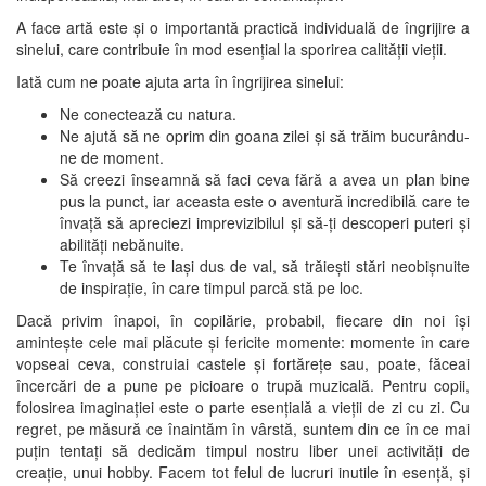
A face artă este și o importantă practică individuală de îngrijire a
sinelui, care contribuie în mod esențial la sporirea calității vieții.
Iată cum ne poate ajuta arta în îngrijirea sinelui:
Ne conectează cu natura.
Ne ajută să ne oprim din goana zilei și să trăim bucurându-
ne de moment.
Să creezi înseamnă să faci ceva fără a avea un plan bine
pus la punct, iar aceasta este o aventură incredibilă care te
învață să apreciezi imprevizibilul și să-ți descoperi puteri și
abilități nebănuite.
Te învață să te lași dus de val, să trăiești stări neobișnuite
de inspirație, în care timpul parcă stă pe loc.
Dacă privim înapoi, în copilărie, probabil, fiecare din noi își
amintește cele mai plăcute și fericite momente: momente în care
vopseai ceva, construiai castele și fortărețe sau, poate, făceai
încercări de a pune pe picioare o trupă muzicală. Pentru copii,
folosirea imaginației este o parte esențială a vieții de zi cu zi. Cu
regret, pe măsură ce înaintăm în vârstă, suntem din ce în ce mai
puțin tentați să dedicăm timpul nostru liber unei activități de
creație, unui hobby. Facem tot felul de lucruri inutile în esență, și