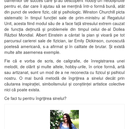
oamenilor de succes care și-au descoperit hobby-uri neobișnuite
pentru ei, dar care îi ajutau să se mențină într-o formă bună, atât
din punct de vedere fizic, cât și psihologic. Winston Churchill picta
sistematic în timpul funcției sale de prim-ministru al Regatului
Unit, acesta fiind modul său de a face față stresului extrem cauzat
de funcția deținută și problemele din timpul celui de-al Doilea
Război Mondial. Albert Einstein a cântat la pian și vioară pe tot
parcursul carierei sale de fizician, iar Emily Dickinson, cunoscută
poetesă americană, s-a afirmat și în calitate de brutar. Și există
multe alte asemenea exemple.
Fie că e vorba de scris, de caligrafie, de înregistrarea unei
melodii, de olărit și multe altele, hobby-urile, în orice formă, artă
sau artizanat, sunt un mod de a ne reconecta cu fizicul și psihicul
nostru. O mai bună metodă de îngrijirea a sinelui decât prin
căutarea inspirației, simbolismului și conștiinței artistice colective
nici că poate exista.
Ce faci tu pentru îngrijirea sinelui?